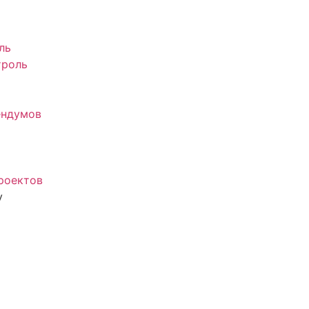
ль
троль
ендумов
роектов
у