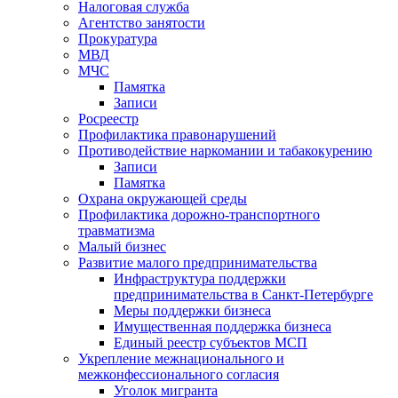
Налоговая служба
Агентство занятости
Прокуратура
МВД
МЧС
Памятка
Записи
Росреестр
Профилактика правонарушений
Противодействие наркомании и табакокурению
Записи
Памятка
Охрана окружающей среды
Профилактика дорожно-транспортного
травматизма
Малый бизнес
Развитие малого предпринимательства
Инфраструктура поддержки
предпринимательства в Санкт-Петербурге
Меры поддержки бизнеса
Имущественная поддержка бизнеса
Единый реестр субъектов МСП
Укрепление межнационального и
межконфессионального согласия
Уголок мигранта