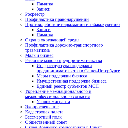
Памятка
Записи
Росреестр
Профилактика правонарушений
Противодействие наркомании и табакокурению
Записи
Памятка
Охрана окружающей среды
Профилактика дорожно-транспортного
травматизма
Малый бизнес
Развитие малого предпринимательства
Инфраструктура поддержки
предпринимательства в Санкт-Петербурге
Меры поддержки бизнеса
Имущественная поддержка бизнеса
Единый реестр субъектов МСП
Укрепление межнационального и
межконфессионального согласия
Уголок мигранта
Экопросвещение
Кадастровая палата
Бессмертный полк
Общественный совет
Отдел Военного комиссариата г. Санкт-