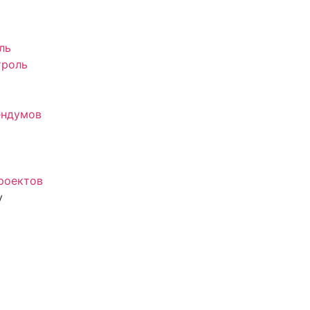
ль
троль
ендумов
роектов
у