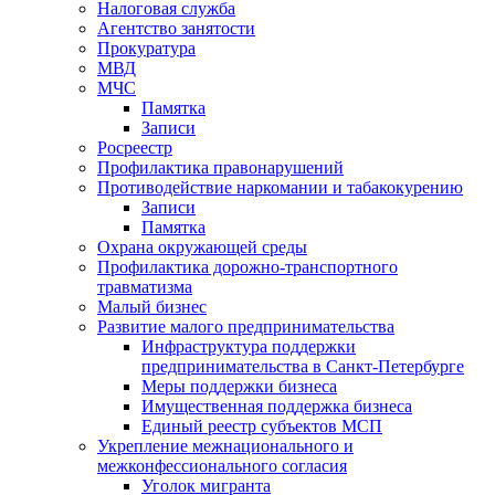
Налоговая служба
Агентство занятости
Прокуратура
МВД
МЧС
Памятка
Записи
Росреестр
Профилактика правонарушений
Противодействие наркомании и табакокурению
Записи
Памятка
Охрана окружающей среды
Профилактика дорожно-транспортного
травматизма
Малый бизнес
Развитие малого предпринимательства
Инфраструктура поддержки
предпринимательства в Санкт-Петербурге
Меры поддержки бизнеса
Имущественная поддержка бизнеса
Единый реестр субъектов МСП
Укрепление межнационального и
межконфессионального согласия
Уголок мигранта