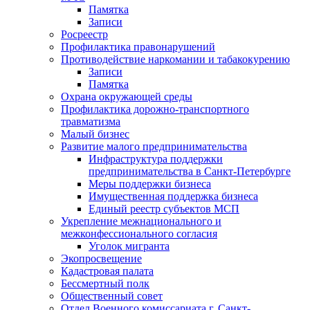
Памятка
Записи
Росреестр
Профилактика правонарушений
Противодействие наркомании и табакокурению
Записи
Памятка
Охрана окружающей среды
Профилактика дорожно-транспортного
травматизма
Малый бизнес
Развитие малого предпринимательства
Инфраструктура поддержки
предпринимательства в Санкт-Петербурге
Меры поддержки бизнеса
Имущественная поддержка бизнеса
Единый реестр субъектов МСП
Укрепление межнационального и
межконфессионального согласия
Уголок мигранта
Экопросвещение
Кадастровая палата
Бессмертный полк
Общественный совет
Отдел Военного комиссариата г. Санкт-