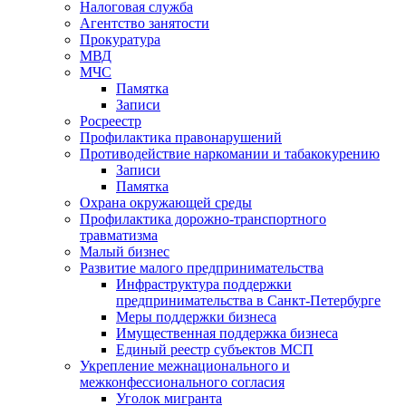
Налоговая служба
Агентство занятости
Прокуратура
МВД
МЧС
Памятка
Записи
Росреестр
Профилактика правонарушений
Противодействие наркомании и табакокурению
Записи
Памятка
Охрана окружающей среды
Профилактика дорожно-транспортного
травматизма
Малый бизнес
Развитие малого предпринимательства
Инфраструктура поддержки
предпринимательства в Санкт-Петербурге
Меры поддержки бизнеса
Имущественная поддержка бизнеса
Единый реестр субъектов МСП
Укрепление межнационального и
межконфессионального согласия
Уголок мигранта