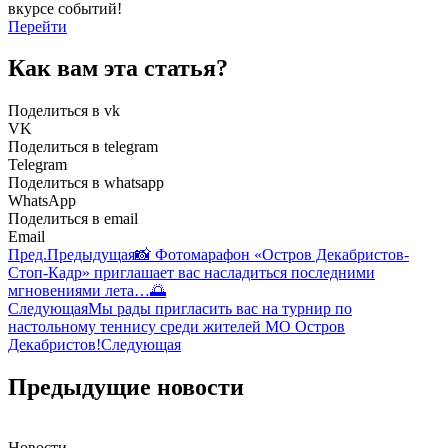
вкурсе событий!
Перейти
Как вам эта статья?
Поделиться в vk
VK
Поделиться в telegram
Telegram
Поделиться в whatsapp
WhatsApp
Поделиться в email
Email
Пред.
Предыдущая
📸 Фотомарафон «Остров Декабристов-
Стоп-Кадр» приглашает вас насладиться последними
мгновениями лета…🌅
Следующая
Мы рады пригласить вас на турнир по
настольному теннису среди жителей МО Остров
Декабристов!
Следующая
Предыдущие новости
Новости