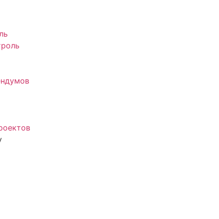
ль
троль
ендумов
роектов
у