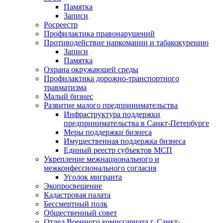
Памятка
Записи
Росреестр
Профилактика правонарушений
Противодействие наркомании и табакокурению
Записи
Памятка
Охрана окружающей среды
Профилактика дорожно-транспортного
травматизма
Малый бизнес
Развитие малого предпринимательства
Инфраструктура поддержки
предпринимательства в Санкт-Петербурге
Меры поддержки бизнеса
Имущественная поддержка бизнеса
Единый реестр субъектов МСП
Укрепление межнационального и
межконфессионального согласия
Уголок мигранта
Экопросвещение
Кадастровая палата
Бессмертный полк
Общественный совет
Отдел Военного комиссариата г. Санкт-