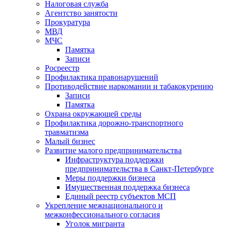
Налоговая служба
Агентство занятости
Прокуратура
МВД
МЧС
Памятка
Записи
Росреестр
Профилактика правонарушений
Противодействие наркомании и табакокурению
Записи
Памятка
Охрана окружающей среды
Профилактика дорожно-транспортного
травматизма
Малый бизнес
Развитие малого предпринимательства
Инфраструктура поддержки
предпринимательства в Санкт-Петербурге
Меры поддержки бизнеса
Имущественная поддержка бизнеса
Единый реестр субъектов МСП
Укрепление межнационального и
межконфессионального согласия
Уголок мигранта