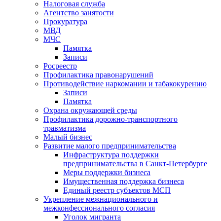
Налоговая служба
Агентство занятости
Прокуратура
МВД
МЧС
Памятка
Записи
Росреестр
Профилактика правонарушений
Противодействие наркомании и табакокурению
Записи
Памятка
Охрана окружающей среды
Профилактика дорожно-транспортного
травматизма
Малый бизнес
Развитие малого предпринимательства
Инфраструктура поддержки
предпринимательства в Санкт-Петербурге
Меры поддержки бизнеса
Имущественная поддержка бизнеса
Единый реестр субъектов МСП
Укрепление межнационального и
межконфессионального согласия
Уголок мигранта