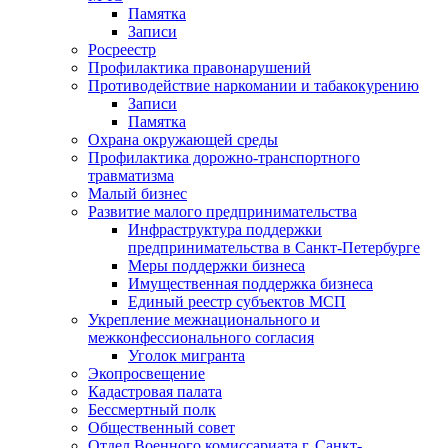
Памятка
Записи
Росреестр
Профилактика правонарушений
Противодействие наркомании и табакокурению
Записи
Памятка
Охрана окружающей среды
Профилактика дорожно-транспортного
травматизма
Малый бизнес
Развитие малого предпринимательства
Инфраструктура поддержки
предпринимательства в Санкт-Петербурге
Меры поддержки бизнеса
Имущественная поддержка бизнеса
Единый реестр субъектов МСП
Укрепление межнационального и
межконфессионального согласия
Уголок мигранта
Экопросвещение
Кадастровая палата
Бессмертный полк
Общественный совет
Отдел Военного комиссариата г. Санкт-