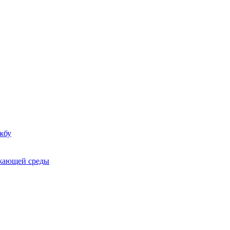
жбу
ужающей среды