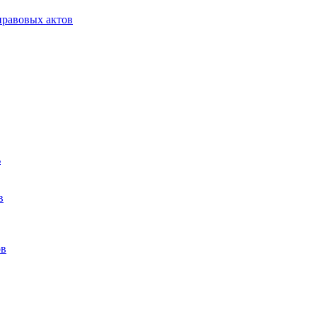
равовых актов
ь
в
ов