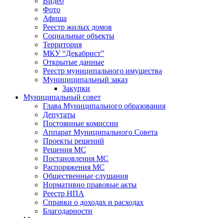
Видео
Фото
Афиша
Реестр жилых домов
Социальные объекты
Территория
МКУ “Декабрист”
Открытые данные
Реестр муниципального имущества
Мунициципальный заказ
Закупки
Муниципальный совет
Глава Муниципального образования
Депутаты
Постоянные комиссии
Аппарат Муниципального Совета
Проекты решений
Решения МС
Постановления МС
Распоряжения МС
Общественные слушания
Нормативно правовые акты
Реестр НПА
Справки о доходах и расходах
Благодарности