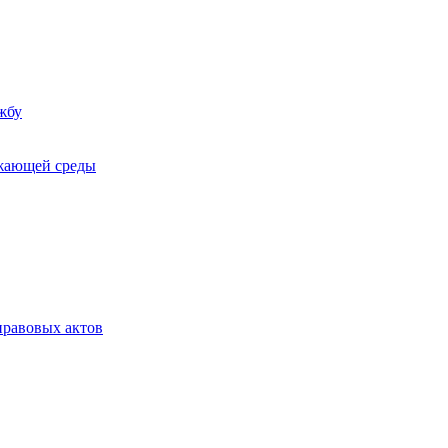
жбу
ужающей среды
равовых актов