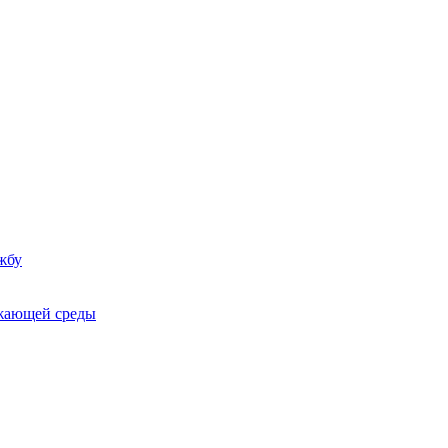
жбу
ужающей среды