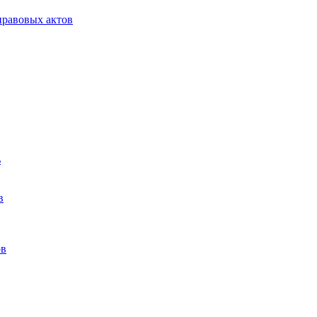
равовых актов
ь
в
ов