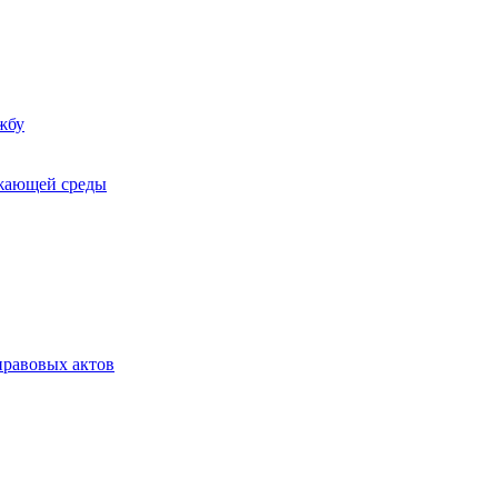
жбу
ужающей среды
равовых актов