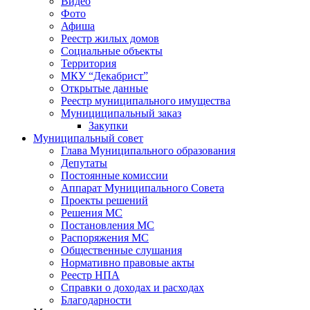
Видео
Фото
Афиша
Реестр жилых домов
Социальные объекты
Территория
МКУ “Декабрист”
Открытые данные
Реестр муниципального имущества
Мунициципальный заказ
Закупки
Муниципальный совет
Глава Муниципального образования
Депутаты
Постоянные комиссии
Аппарат Муниципального Совета
Проекты решений
Решения МС
Постановления МС
Распоряжения МС
Общественные слушания
Нормативно правовые акты
Реестр НПА
Справки о доходах и расходах
Благодарности