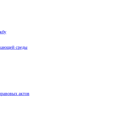
жбу
ужающей среды
равовых актов