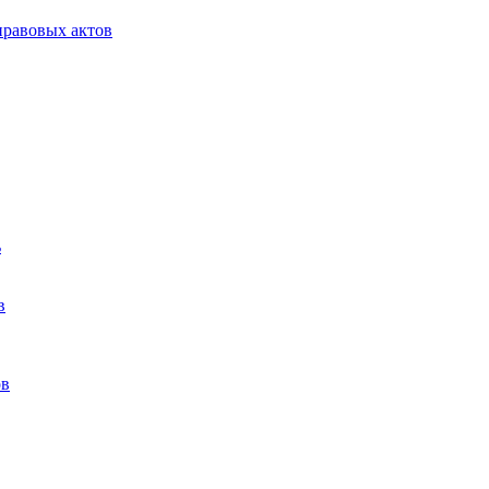
равовых актов
ь
в
ов