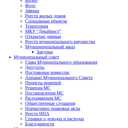
Видео
Фото
Афиша
Реестр жилых домов
Социальные объекты
Территория
МКУ “Декабрист”
Открытые данные
Реестр муниципального имущества
Мунициципальный заказ
Закупки
Муниципальный совет
Глава Муниципального образования
Депутаты
Постоянные комиссии
Аппарат Муниципального Совета
Проекты решений
Решения МС
Постановления МС
Распоряжения МС
Общественные слушания
Нормативно правовые акты
Реестр НПА
Справки о доходах и расходах
Благодарности