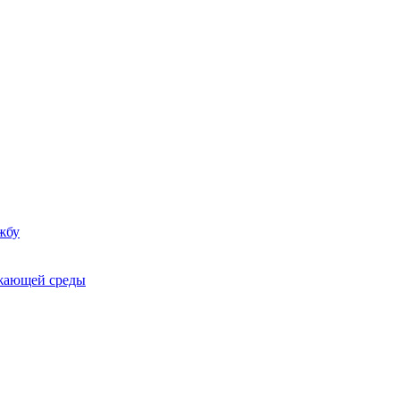
жбу
ужающей среды