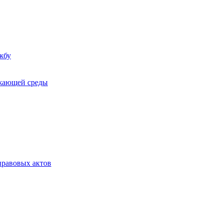
жбу
ужающей среды
равовых актов