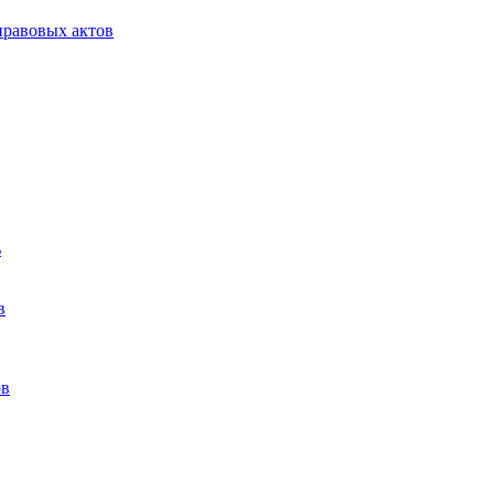
равовых актов
ь
в
ов