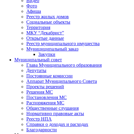
Видео
Фото
Афиша
Реестр жилых домов
Социальные объекты
Территория
МКУ “Декабрист”
Открытые данные
Реестр муниципального имущества
Мунициципальный заказ
Закупки
Муниципальный совет
Глава Муниципального образования
Депутаты
Постоянные комиссии
Аппарат Муниципального Совета
Проекты решений
Решения МС
Постановления МС
Распоряжения МС
Общественные слушания
Нормативно правовые акты
Реестр НПА
Справки о доходах и расходах
Благодарности