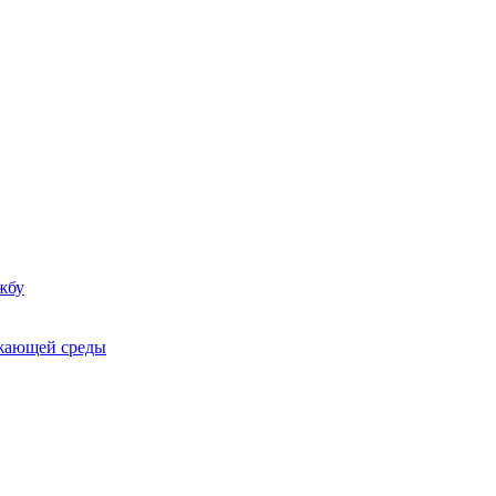
жбу
ужающей среды