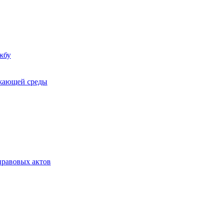
жбу
ужающей среды
равовых актов