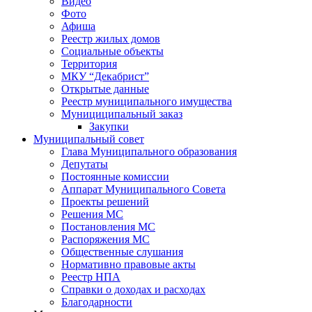
Видео
Фото
Афиша
Реестр жилых домов
Социальные объекты
Территория
МКУ “Декабрист”
Открытые данные
Реестр муниципального имущества
Мунициципальный заказ
Закупки
Муниципальный совет
Глава Муниципального образования
Депутаты
Постоянные комиссии
Аппарат Муниципального Совета
Проекты решений
Решения МС
Постановления МС
Распоряжения МС
Общественные слушания
Нормативно правовые акты
Реестр НПА
Справки о доходах и расходах
Благодарности