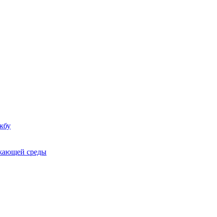
жбу
ужающей среды