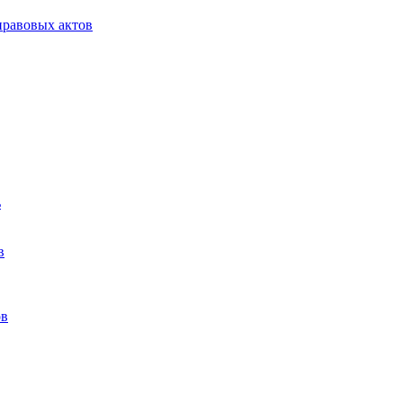
равовых актов
ь
в
ов