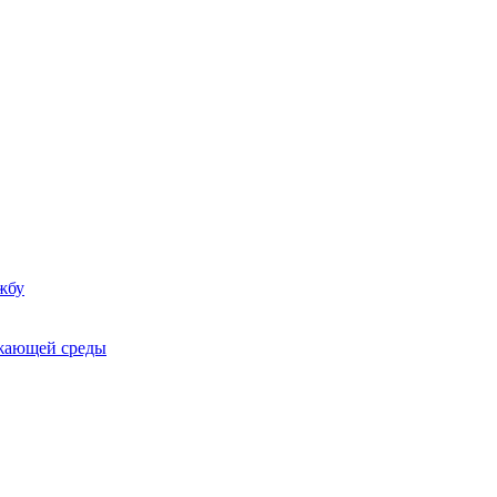
жбу
ужающей среды