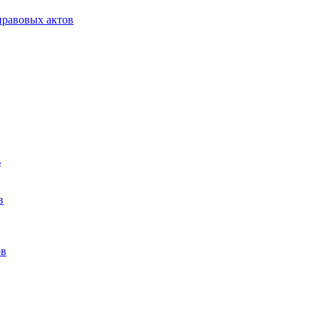
равовых актов
ь
в
ов