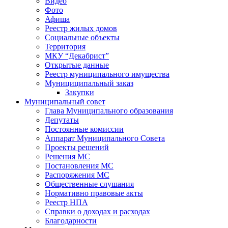
Видео
Фото
Афиша
Реестр жилых домов
Социальные объекты
Территория
МКУ “Декабрист”
Открытые данные
Реестр муниципального имущества
Мунициципальный заказ
Закупки
Муниципальный совет
Глава Муниципального образования
Депутаты
Постоянные комиссии
Аппарат Муниципального Совета
Проекты решений
Решения МС
Постановления МС
Распоряжения МС
Общественные слушания
Нормативно правовые акты
Реестр НПА
Справки о доходах и расходах
Благодарности