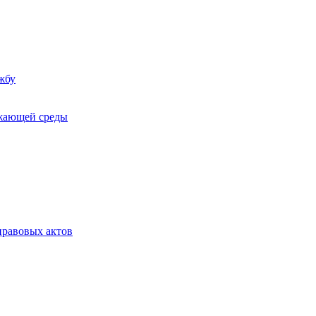
жбу
ужающей среды
равовых актов