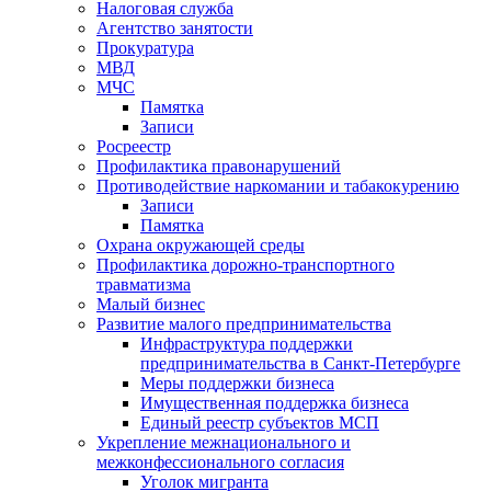
Налоговая служба
Агентство занятости
Прокуратура
МВД
МЧС
Памятка
Записи
Росреестр
Профилактика правонарушений
Противодействие наркомании и табакокурению
Записи
Памятка
Охрана окружающей среды
Профилактика дорожно-транспортного
травматизма
Малый бизнес
Развитие малого предпринимательства
Инфраструктура поддержки
предпринимательства в Санкт-Петербурге
Меры поддержки бизнеса
Имущественная поддержка бизнеса
Единый реестр субъектов МСП
Укрепление межнационального и
межконфессионального согласия
Уголок мигранта