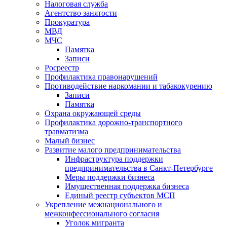
Налоговая служба
Агентство занятости
Прокуратура
МВД
МЧС
Памятка
Записи
Росреестр
Профилактика правонарушений
Противодействие наркомании и табакокурению
Записи
Памятка
Охрана окружающей среды
Профилактика дорожно-транспортного
травматизма
Малый бизнес
Развитие малого предпринимательства
Инфраструктура поддержки
предпринимательства в Санкт-Петербурге
Меры поддержки бизнеса
Имущественная поддержка бизнеса
Единый реестр субъектов МСП
Укрепление межнационального и
межконфессионального согласия
Уголок мигранта