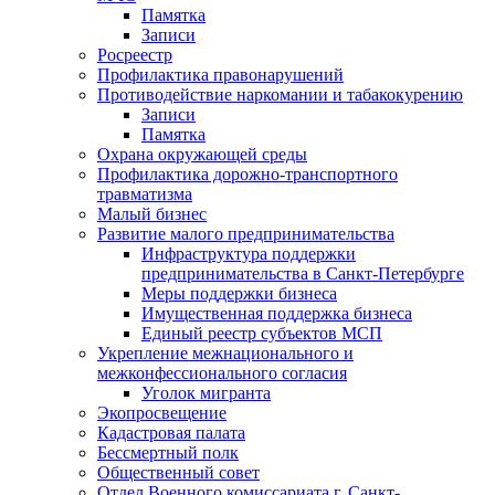
Памятка
Записи
Росреестр
Профилактика правонарушений
Противодействие наркомании и табакокурению
Записи
Памятка
Охрана окружающей среды
Профилактика дорожно-транспортного
травматизма
Малый бизнес
Развитие малого предпринимательства
Инфраструктура поддержки
предпринимательства в Санкт-Петербурге
Меры поддержки бизнеса
Имущественная поддержка бизнеса
Единый реестр субъектов МСП
Укрепление межнационального и
межконфессионального согласия
Уголок мигранта
Экопросвещение
Кадастровая палата
Бессмертный полк
Общественный совет
Отдел Военного комиссариата г. Санкт-