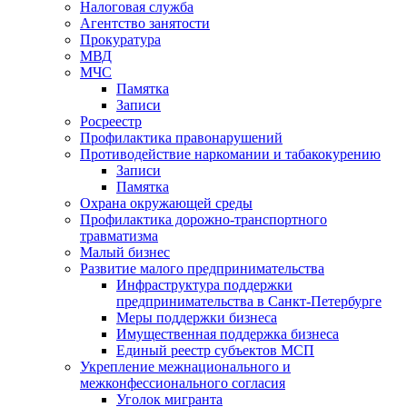
Налоговая служба
Агентство занятости
Прокуратура
МВД
МЧС
Памятка
Записи
Росреестр
Профилактика правонарушений
Противодействие наркомании и табакокурению
Записи
Памятка
Охрана окружающей среды
Профилактика дорожно-транспортного
травматизма
Малый бизнес
Развитие малого предпринимательства
Инфраструктура поддержки
предпринимательства в Санкт-Петербурге
Меры поддержки бизнеса
Имущественная поддержка бизнеса
Единый реестр субъектов МСП
Укрепление межнационального и
межконфессионального согласия
Уголок мигранта