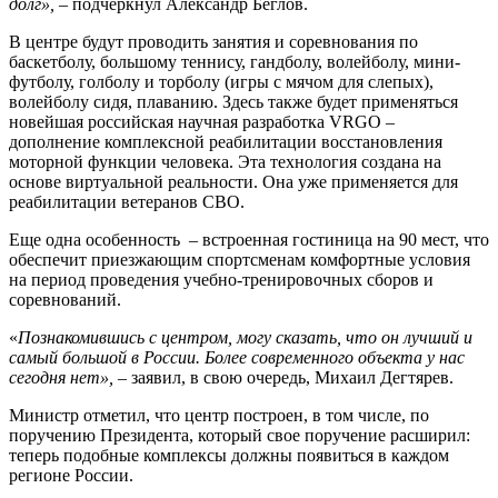
долг»,
– подчеркнул Александр Беглов.
В центре будут проводить занятия и соревнования по
баскетболу, большому теннису, гандболу, волейболу, мини-
футболу, голболу и торболу (игры с мячом для слепых),
волейболу сидя, плаванию. Здесь также будет применяться
новейшая российская научная разработка VRGO –
дополнение комплексной реабилитации восстановления
моторной функции человека. Эта технология создана на
основе виртуальной реальности. Она уже применяется для
реабилитации ветеранов СВО.
Еще одна особенность – встроенная гостиница на 90 мест, что
обеспечит приезжающим спортсменам комфортные условия
на период проведения учебно-тренировочных сборов и
соревнований.
«
Познакомившись с центром, могу сказать, что он лучший и
самый большой в России. Более современного объекта у нас
сегодня нет»,
– заявил, в свою очередь, Михаил Дегтярев.
Министр отметил, что центр построен, в том числе, по
поручению Президента, который свое поручение расширил:
теперь подобные комплексы должны появиться в каждом
регионе России.