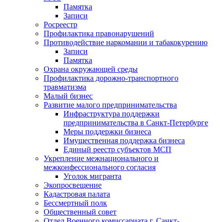
Памятка
Записи
Росреестр
Профилактика правонарушений
Противодействие наркомании и табакокурению
Записи
Памятка
Охрана окружающей среды
Профилактика дорожно-транспортного
травматизма
Малый бизнес
Развитие малого предпринимательства
Инфраструктура поддержки
предпринимательства в Санкт-Петербурге
Меры поддержки бизнеса
Имущественная поддержка бизнеса
Единый реестр субъектов МСП
Укрепление межнационального и
межконфессионального согласия
Уголок мигранта
Экопросвещение
Кадастровая палата
Бессмертный полк
Общественный совет
Отдел Военного комиссариата г. Санкт-