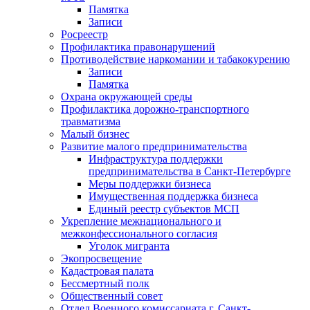
Памятка
Записи
Росреестр
Профилактика правонарушений
Противодействие наркомании и табакокурению
Записи
Памятка
Охрана окружающей среды
Профилактика дорожно-транспортного
травматизма
Малый бизнес
Развитие малого предпринимательства
Инфраструктура поддержки
предпринимательства в Санкт-Петербурге
Меры поддержки бизнеса
Имущественная поддержка бизнеса
Единый реестр субъектов МСП
Укрепление межнационального и
межконфессионального согласия
Уголок мигранта
Экопросвещение
Кадастровая палата
Бессмертный полк
Общественный совет
Отдел Военного комиссариата г. Санкт-