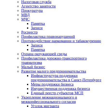
Налоговая служба
Агентство занятости
Прокуратура
МВД
МЧС
Памятка
Записи
Росреестр
Профилактика правонарушений
Противодействие наркомании и табакокурению
Записи
Памятка
Охрана окружающей среды
Профилактика дорожно-транспортного
травматизма
Малый бизнес
Развитие малого предпринимательства
Инфраструктура поддержки
предпринимательства в Санкт-Петербурге
Меры поддержки бизнеса
Имущественная поддержка бизнеса
Единый реестр субъектов МСП
Укрепление межнационального и
межконфессионального согласия
Уголок мигранта