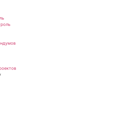
ль
троль
ендумов
роектов
у