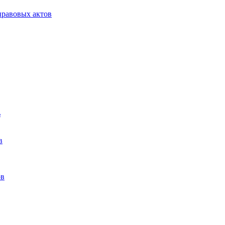
равовых актов
ь
в
ов