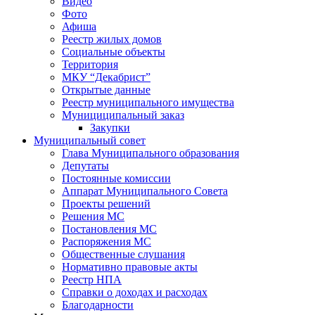
Видео
Фото
Афиша
Реестр жилых домов
Социальные объекты
Территория
МКУ “Декабрист”
Открытые данные
Реестр муниципального имущества
Мунициципальный заказ
Закупки
Муниципальный совет
Глава Муниципального образования
Депутаты
Постоянные комиссии
Аппарат Муниципального Совета
Проекты решений
Решения МС
Постановления МС
Распоряжения МС
Общественные слушания
Нормативно правовые акты
Реестр НПА
Справки о доходах и расходах
Благодарности