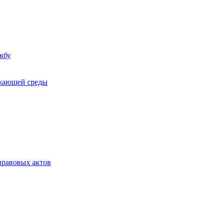
жбу
ужающей среды
равовых актов