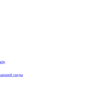
жбу
ужающей среды