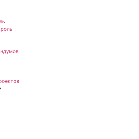
ль
троль
ендумов
роектов
у