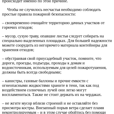
происходит именно по этой причине.
Чтобы не случилось несчастья необходимо соблюдать
простые правила пожарной безопасности:
– своевременно очищайте территорию дачных участков от
горючих отходов;
– мусор, сухую траву, опавшие листья следует собирать на
специально выделенных площадках. Для большей надежности
можете соорудить из негорючего материала контейнеры для
хранения отходов;
– обустраивая свой приусадебный участок, помните, что
дороги, проезды, подъезды, проходы к домам и
водоисточникам, используемым для целей пожаротушения,
должны быть всегда свободными;
– канистры, газовые баллоны и прочие емкости с
огнеопасными жидкостями храните в тени, так как под
воздействием солнечных лучей они легко могут
воспламениться. Также не стоит держать их на чердаках.
– не жгите мусор вблизи строений и не оставляйте без
присмотра костры. Внезапный порыв ветра сделает пламя
неконтролируемым – и в этом случае обойтись без помощи