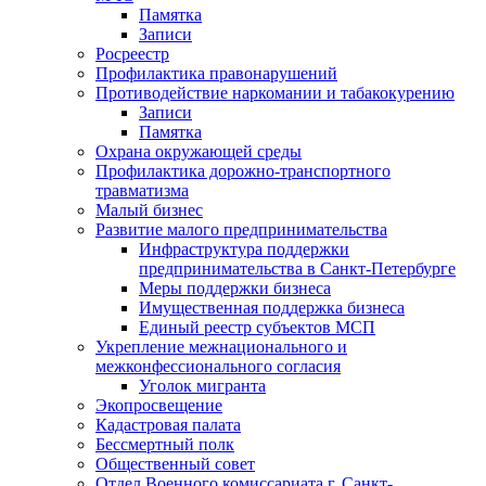
Памятка
Записи
Росреестр
Профилактика правонарушений
Противодействие наркомании и табакокурению
Записи
Памятка
Охрана окружающей среды
Профилактика дорожно-транспортного
травматизма
Малый бизнес
Развитие малого предпринимательства
Инфраструктура поддержки
предпринимательства в Санкт-Петербурге
Меры поддержки бизнеса
Имущественная поддержка бизнеса
Единый реестр субъектов МСП
Укрепление межнационального и
межконфессионального согласия
Уголок мигранта
Экопросвещение
Кадастровая палата
Бессмертный полк
Общественный совет
Отдел Военного комиссариата г. Санкт-