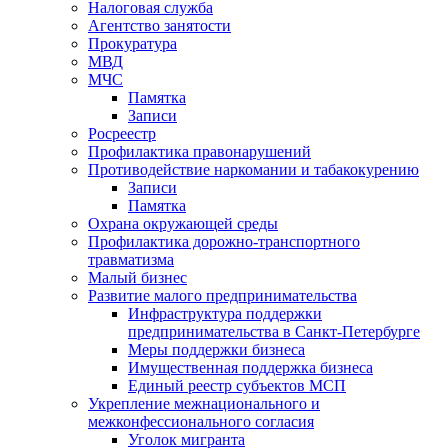
Налоговая служба
Агентство занятости
Прокуратура
МВД
МЧС
Памятка
Записи
Росреестр
Профилактика правонарушений
Противодействие наркомании и табакокурению
Записи
Памятка
Охрана окружающей среды
Профилактика дорожно-транспортного
травматизма
Малый бизнес
Развитие малого предпринимательства
Инфраструктура поддержки
предпринимательства в Санкт-Петербурге
Меры поддержки бизнеса
Имущественная поддержка бизнеса
Единый реестр субъектов МСП
Укрепление межнационального и
межконфессионального согласия
Уголок мигранта