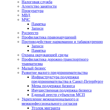
Налоговая служба
Агентство занятости
Прокуратура
МВД
МЧС
Памятка
Записи
Росреестр
Профилактика правонарушений
Противодействие наркомании и табакокурению
Записи
Памятка
Охрана окружающей среды
Профилактика дорожно-транспортного
травматизма
Малый бизнес
Развитие малого предпринимательства
Инфраструктура поддержки
предпринимательства в Санкт-Петербурге
Меры поддержки бизнеса
Имущественная поддержка бизнеса
Единый реестр субъектов МСП
Укрепление межнационального и
межконфессионального согласия
Уголок мигранта