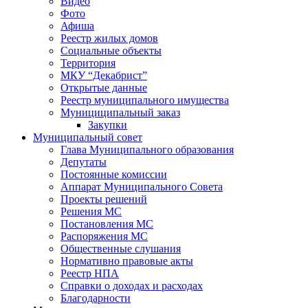
Видео
Фото
Афиша
Реестр жилых домов
Социальные объекты
Территория
МКУ “Декабрист”
Открытые данные
Реестр муниципального имущества
Мунициципальный заказ
Закупки
Муниципальный совет
Глава Муниципального образования
Депутаты
Постоянные комиссии
Аппарат Муниципального Совета
Проекты решений
Решения МС
Постановления МС
Распоряжения МС
Общественные слушания
Нормативно правовые акты
Реестр НПА
Справки о доходах и расходах
Благодарности