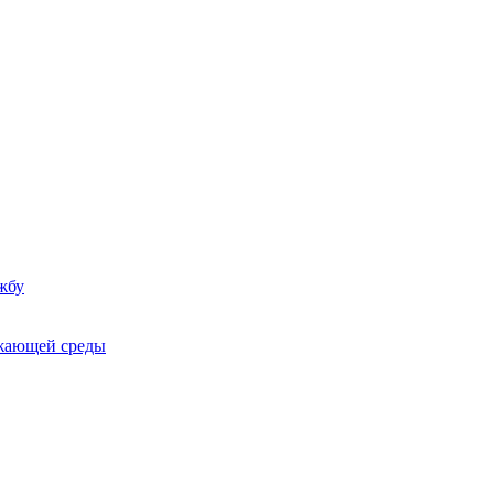
жбу
ужающей среды