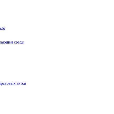
жбу
ужающей среды
равовых актов