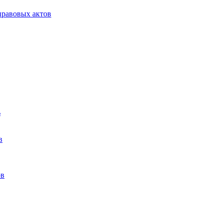
равовых актов
ь
в
ов