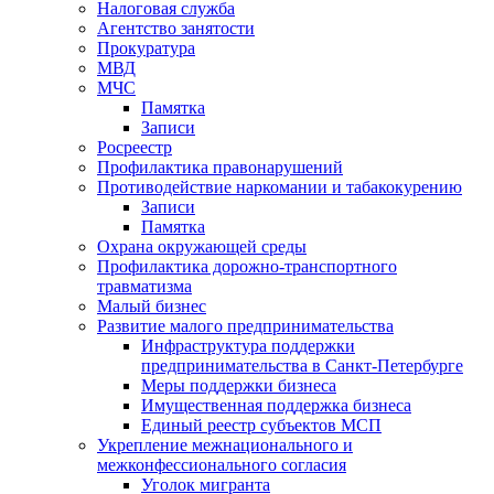
Налоговая служба
Агентство занятости
Прокуратура
МВД
МЧС
Памятка
Записи
Росреестр
Профилактика правонарушений
Противодействие наркомании и табакокурению
Записи
Памятка
Охрана окружающей среды
Профилактика дорожно-транспортного
травматизма
Малый бизнес
Развитие малого предпринимательства
Инфраструктура поддержки
предпринимательства в Санкт-Петербурге
Меры поддержки бизнеса
Имущественная поддержка бизнеса
Единый реестр субъектов МСП
Укрепление межнационального и
межконфессионального согласия
Уголок мигранта