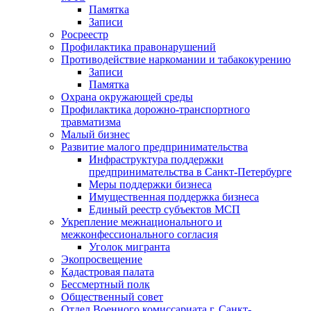
Памятка
Записи
Росреестр
Профилактика правонарушений
Противодействие наркомании и табакокурению
Записи
Памятка
Охрана окружающей среды
Профилактика дорожно-транспортного
травматизма
Малый бизнес
Развитие малого предпринимательства
Инфраструктура поддержки
предпринимательства в Санкт-Петербурге
Меры поддержки бизнеса
Имущественная поддержка бизнеса
Единый реестр субъектов МСП
Укрепление межнационального и
межконфессионального согласия
Уголок мигранта
Экопросвещение
Кадастровая палата
Бессмертный полк
Общественный совет
Отдел Военного комиссариата г. Санкт-