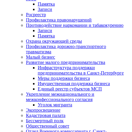
Памятка
Записи
Росреестр
Профилактика правонарушений
Противодействие наркомании и табакокурению
Записи
Памятка
Охрана окружающей среды
Профилактика дорожно-транспортного
травматизма
Малый бизнес
Развитие малого предпринимательства
Инфраструктура поддержки
предпринимательства в Санкт-Петербурге
Меры поддержки бизнеса
Имущественная поддержка бизнеса
Единый реестр субъектов МСП
Укрепление межнационального и
межконфессионального согласия
Уголок мигранта
Экопросвещение
Кадастровая палата
Бессмертный полк
Общественный совет
Отдел Военного комиссариата г. Санкт-