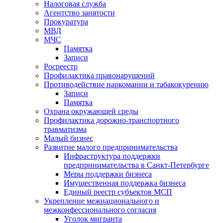
Налоговая служба
Агентство занятости
Прокуратура
МВД
МЧС
Памятка
Записи
Росреестр
Профилактика правонарушений
Противодействие наркомании и табакокурению
Записи
Памятка
Охрана окружающей среды
Профилактика дорожно-транспортного
травматизма
Малый бизнес
Развитие малого предпринимательства
Инфраструктура поддержки
предпринимательства в Санкт-Петербурге
Меры поддержки бизнеса
Имущественная поддержка бизнеса
Единый реестр субъектов МСП
Укрепление межнационального и
межконфессионального согласия
Уголок мигранта