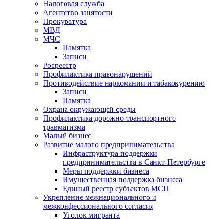
Налоговая служба
Агентство занятости
Прокуратура
МВД
МЧС
Памятка
Записи
Росреестр
Профилактика правонарушений
Противодействие наркомании и табакокурению
Записи
Памятка
Охрана окружающей среды
Профилактика дорожно-транспортного
травматизма
Малый бизнес
Развитие малого предпринимательства
Инфраструктура поддержки
предпринимательства в Санкт-Петербурге
Меры поддержки бизнеса
Имущественная поддержка бизнеса
Единый реестр субъектов МСП
Укрепление межнационального и
межконфессионального согласия
Уголок мигранта