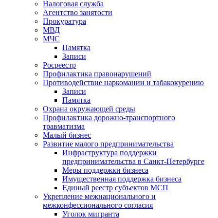
Налоговая служба
Агентство занятости
Прокуратура
МВД
МЧС
Памятка
Записи
Росреестр
Профилактика правонарушений
Противодействие наркомании и табакокурению
Записи
Памятка
Охрана окружающей среды
Профилактика дорожно-транспортного
травматизма
Малый бизнес
Развитие малого предпринимательства
Инфраструктура поддержки
предпринимательства в Санкт-Петербурге
Меры поддержки бизнеса
Имущественная поддержка бизнеса
Единый реестр субъектов МСП
Укрепление межнационального и
межконфессионального согласия
Уголок мигранта