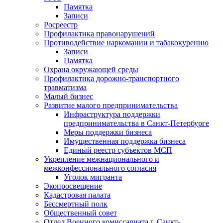
Памятка
Записи
Росреестр
Профилактика правонарушений
Противодействие наркомании и табакокурению
Записи
Памятка
Охрана окружающей среды
Профилактика дорожно-транспортного
травматизма
Малый бизнес
Развитие малого предпринимательства
Инфраструктура поддержки
предпринимательства в Санкт-Петербурге
Меры поддержки бизнеса
Имущественная поддержка бизнеса
Единый реестр субъектов МСП
Укрепление межнационального и
межконфессионального согласия
Уголок мигранта
Экопросвещение
Кадастровая палата
Бессмертный полк
Общественный совет
Отдел Военного комиссариата г. Санкт-