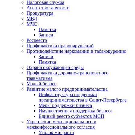
Налоговая служба
Агентство занятости
Прокуратура
МВД
МЧС
Памятка
Записи
Росреестр
Профилактика правонарушений
Противодействие наркомании и табакокурению
Записи
Памятка
Охрана окружающей среды
Профилактика дорожно-транспортного
травматизма
Малый бизнес
Развитие малого предпринимательства
Инфраструктура поддержки
предпринимательства в Санкт-Петербурге
Меры поддержки бизнеса
Имущественная поддержка бизнеса
Единый реестр субъектов МСП
Укрепление межнационального и
межконфессионального согласия
Уголок мигранта