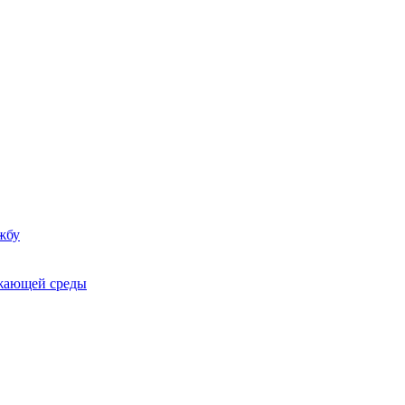
жбу
ужающей среды