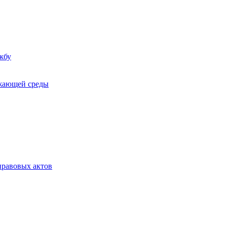
жбу
ужающей среды
равовых актов