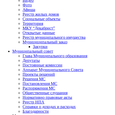
Видео
Фото
Афиша
Реестр жилых домов
Социальные объекты
Территория
МКУ “Декабрист”
Открытые данные
Реестр муниципального имущества
Мунициципальный заказ
Закупки
Муниципальный совет
Глава Муниципального образования
Депутаты
Постоянные комиссии
Аппарат Муниципального Совета
Проекты решений
Решения МС
Постановления МС
Распоряжения МС
Общественные слушания
Нормативно правовые акты
Реестр НПА
Справки о доходах и расходах
Благодарности