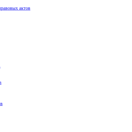
равовых актов
ь
в
ов