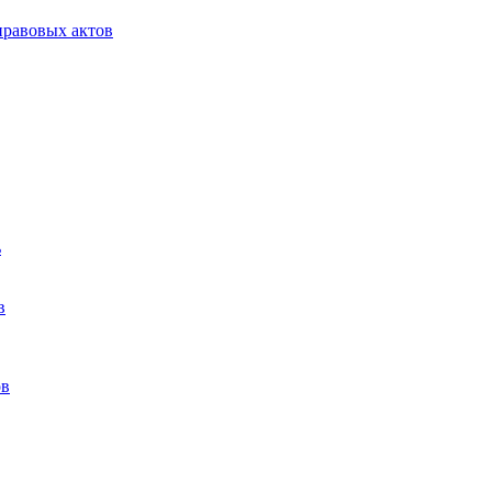
равовых актов
ь
в
ов