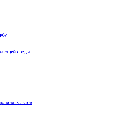
жбу
ужающей среды
равовых актов