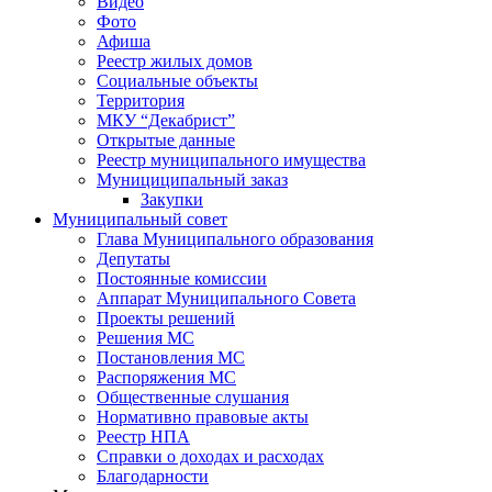
Видео
Фото
Афиша
Реестр жилых домов
Социальные объекты
Территория
МКУ “Декабрист”
Открытые данные
Реестр муниципального имущества
Мунициципальный заказ
Закупки
Муниципальный совет
Глава Муниципального образования
Депутаты
Постоянные комиссии
Аппарат Муниципального Совета
Проекты решений
Решения МС
Постановления МС
Распоряжения МС
Общественные слушания
Нормативно правовые акты
Реестр НПА
Справки о доходах и расходах
Благодарности