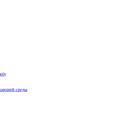
жбу
ужающей среды