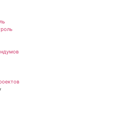
ль
троль
ендумов
роектов
у